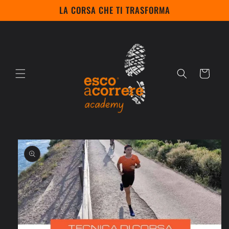
Vai
LA CORSA CHE TI TRASFORMA
direttamente
ai contenuti
Carrello
Passa alle
informazioni
sul prodotto