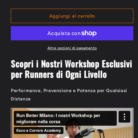
Run
Run
Better
Better
Milano
Milano
Aggiungi al carrello
–
–
Workshop
Workshop
Avanzati
Avanzati
per
per
Runners
Runners
Altre opzioni di pagamento
Scopri i Nostri Workshop Esclusivi
per Runners di Ogni Livello
Performance, Prevenzione e Potenza per Qualsiasi
Distanza