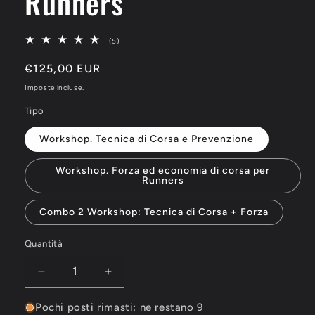
Runners
5
(5)
recensioni
totali
Prezzo
€125,00 EUR
di
Imposte incluse.
listino
Tipo
Workshop. Tecnica di Corsa e Prevenzione
Workshop. Forza ed economia di corsa per
Runners
Combo 2 Workshop: Tecnica di Corsa + Forza
Quantità
Quantità
Diminuisci
Aumenta
quantità
quantità
per
per
Pochi posti rimasti: ne restano 9